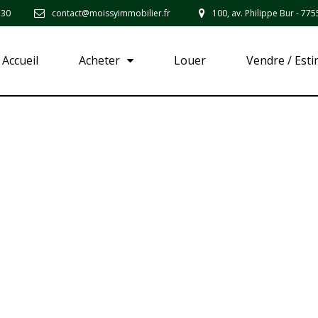
 30
contact@moissyimmobilier.fr
100, av. Philippe Bur - 7
Accueil
Acheter
Louer
Vendre / Est