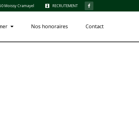
7550 Moissy Cramayel
RECRUTEMENT
imer
Nos honoraires
Contact