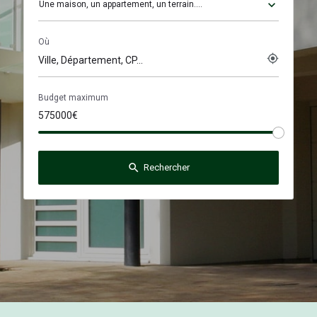
Une maison, un appartement, un terrain....
Où
my_location
Budget maximum
search
Rechercher