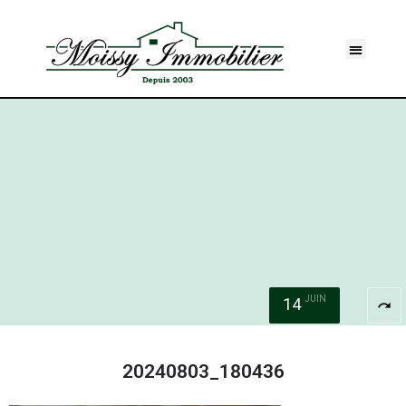
JUIN
14
redo
20240803_180436