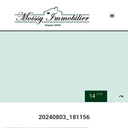
JUIN
14
redo
20240803_181156