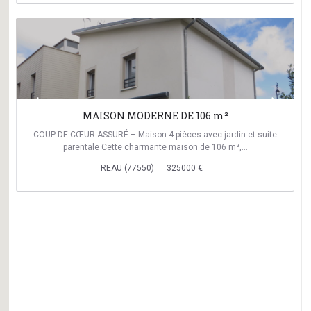
keyboard_arrow_left
keyboard_arrow_right
MAISON MODERNE DE 106 m²
COUP DE CŒUR ASSURÉ – Maison 4 pièces avec jardin et suite
parentale Cette charmante maison de 106 m²,…
REAU (77550)
325000 €