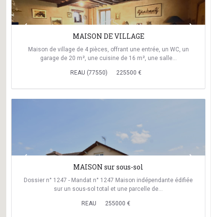
keyboard_arrow_left
keyboard_arrow_right
MAISON DE VILLAGE
Maison de village de 4 pièces, offrant une entrée, un WC, un
garage de 20 m², une cuisine de 16 m², une salle…
REAU (77550)
225500 €
keyboard_arrow_left
keyboard_arrow_right
MAISON sur sous-sol
Dossier n° 1247 - Mandat n° 1247 Maison indépendante édifiée
sur un sous-sol total et une parcelle de…
REAU
255000 €