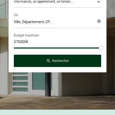
Une maison, un appartement, un terrain....
Où
my_location
Budget maximum
search
Rechercher