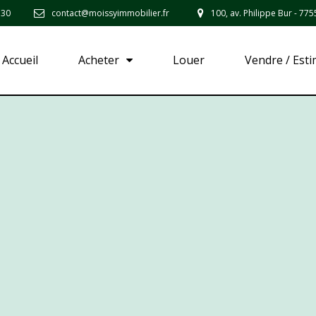
 30
contact@moissyimmobilier.fr
100, av. Philippe Bur - 7
Accueil
Acheter
Louer
Vendre / Est