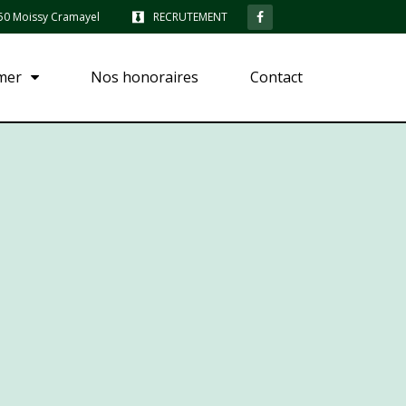
7550 Moissy Cramayel
RECRUTEMENT
imer
Nos honoraires
Contact